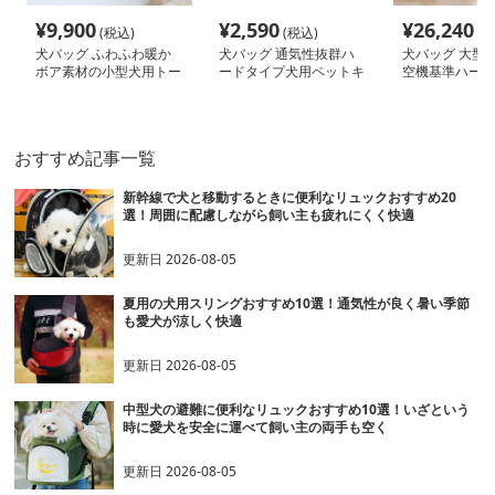
¥
9,900
¥
2,590
¥
26,240
(税込)
(税込)
(税
犬バッグ ふわふわ暖か
犬バッグ 通気性抜群ハ
犬バッグ 大型
ボア素材の小型犬用トー
ードタイプ犬用ペットキ
空機基準ハード
トバッグ
ャリーボックス
ケース
おすすめ記事一覧
新幹線で犬と移動するときに便利なリュックおすすめ20
選！周囲に配慮しながら飼い主も疲れにくく快適
更新日
2026-08-05
夏用の犬用スリングおすすめ10選！通気性が良く暑い季節
も愛犬が涼しく快適
更新日
2026-08-05
中型犬の避難に便利なリュックおすすめ10選！いざという
時に愛犬を安全に運べて飼い主の両手も空く
更新日
2026-08-05