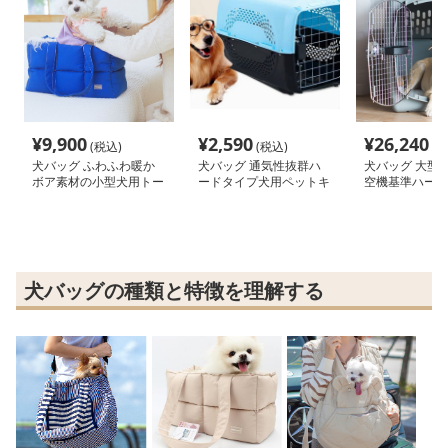
¥
9,900
¥
2,590
¥
26,240
(税込)
(税込)
(税
犬バッグ ふわふわ暖か
犬バッグ 通気性抜群ハ
犬バッグ 大型
ボア素材の小型犬用トー
ードタイプ犬用ペットキ
空機基準ハード
トバッグ
ャリーボックス
ケース
犬バッグの種類と特徴を理解する