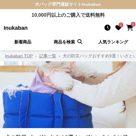
犬バッグ
専門通販サイト
Inukaban
10,000
円以上のご購入で送料無料
0
0
Inukaban
新着商品
商品を検索
人気ランキング
Inukaban TOP
›
記事一覧
›
犬の防災バッグおすすめ9選！いざと