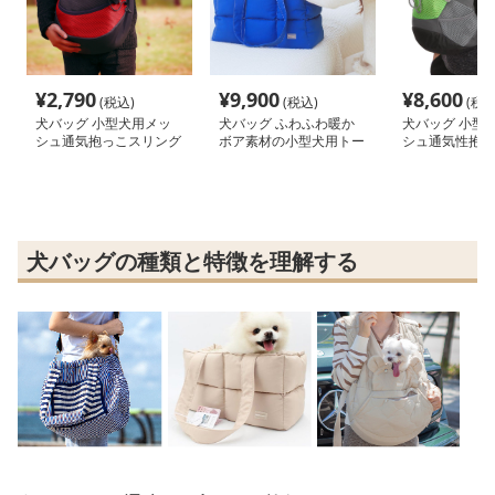
¥
2,790
¥
9,900
¥
8,600
(税込)
(税込)
(税込
犬バッグ 小型犬用メッ
犬バッグ ふわふわ暖か
犬バッグ 小型
シュ通気抱っこスリング
ボア素材の小型犬用トー
シュ通気性抱っ
バッグ
トバッグ
ク前掛けタイプ
犬バッグの種類と特徴を理解する