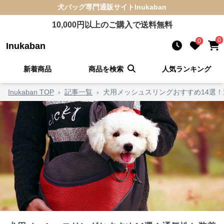
犬バッグ
専門通販サイト
Inukaban
10,000
円以上のご購入で送料無料
0
0
Inukaban
新着商品
商品を検索
人気ランキング
Inukaban TOP
›
記事一覧
›
犬用メッシュスリングおすすめ14選