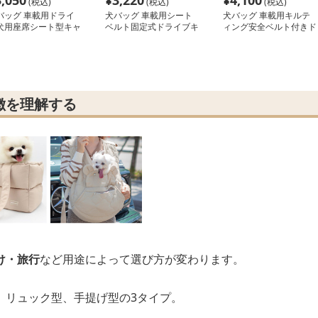
3,050
¥
3,220
¥
4,100
(税込)
(税込)
(税込)
バッグ 車載用ドライ
犬バッグ 車載用シート
犬バッグ 車載用キルテ
犬用座席シート型キャ
ベルト固定式ドライブキ
ィング安全ベルト付きド
ー
ャリー
ライブシート
徴を理解する
け・旅行
など用途によって選び方が変わります。
、リュック型、手提げ型の3タイプ。