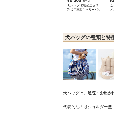
¥
6,500
¥
(税込)
犬バッグ 拡張式二層構
犬
造犬用車載キャリーバッ
ブ
グ
リ
犬バッグの種類と特
犬バッグは、
通院・お出か
代表的なのはショルダー型