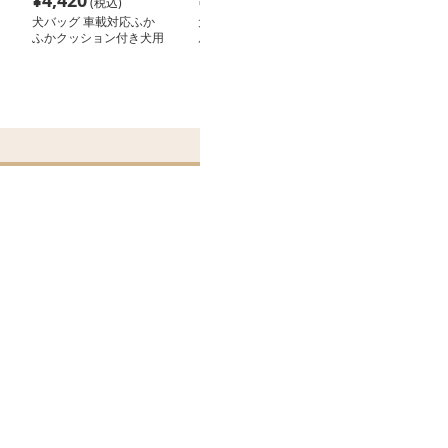
¥
4,420
¥
2,780
¥
3,680
(税込)
(税込)
(税込
犬バッグ 車載対応ふか
犬バッグ 車載用安全ベ
犬バッグ 愛犬
ふかクッション付き犬用
ルト固定式ペット用座席
専用背負い式キ
キャリー
キャリー
ッグ