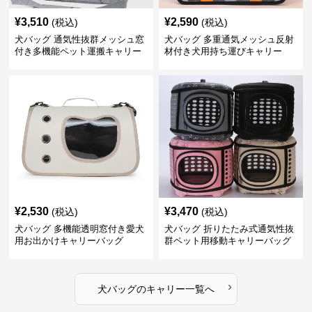
¥
3,510
¥
2,590
(税込)
(税込)
犬バッグ 通気性抜群メッシュ窓
犬バッグ 多重通気メッシュ反射
付き多機能ペット運搬キャリー
材付き犬用持ち運びキャリー
バッグ
¥
2,530
¥
3,470
(税込)
(税込)
犬バッグ 多機能透明窓付き愛犬
犬バッグ 折りたたみ式通気性抜
用お出かけキャリーバッグ
群ペット用移動キャリーバッグ
›
犬バッグ
の
キャリー
一覧へ