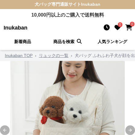
犬バッグ
専門通販サイト
Inukaban
10,000
円以上のご購入で送料無料
0
0
Inukaban
新着商品
商品を検索
人気ランキング
Inukaban TOP
›
リュックの一覧
›
犬バッグ ふわふわ子犬が顔を
Previous slide
Ne