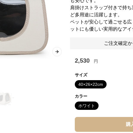
も安心です。
肩掛けストラップ付きで持ち
ど多用途に活躍します。
ペットが安心して過ごせる広
ットにも優しい実用的なアイ
ご注文確定か
Next slide
2,530
円
サイズ
40×26×22cm
カラー
ホワイト
購