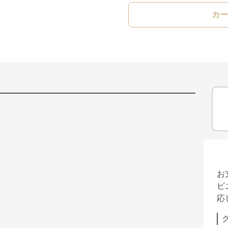
カー
お
ビ
応