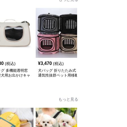
30
¥
3,470
¥
6,500
(税込)
(税込)
(税込)
ッグ 多機能透明窓
犬バッグ 折りたたみ式
犬バッグ 拡張式通気窓
愛犬用お出かけキャ
通気性抜群ペット用移動
付き小型犬用ペットキャ
バッグ
キャリーバッグ
リーバッグ
もっと見る