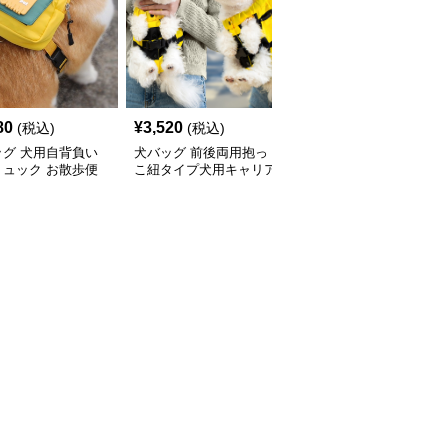
80
¥
3,520
¥
5,420
(税込)
(税込)
(税込)
ッグ 犬用自背負い
犬バッグ 前後両用抱っ
犬バッグ 小型犬用両側
リュック お散歩便
こ紐タイプ犬用キャリア
通気メッシュ抱っこリュ
ッグ
リュック
ック