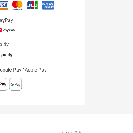
ayPay
aidy
oogle Pay / Apple Pay
もっと見る