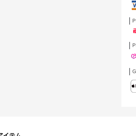
P
P
G
アイテム