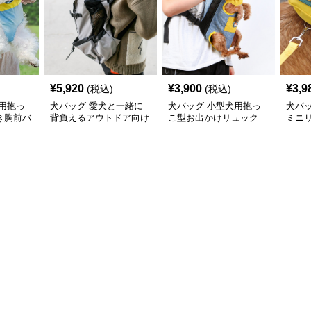
¥
5,920
¥
3,900
¥
3,9
(税込)
(税込)
用抱っ
犬バッグ 愛犬と一緒に
犬バッグ 小型犬用抱っ
犬バ
き胸前バ
背負えるアウトドア向け
こ型お出かけリュック
ミニ
抱っこリュック
利バ