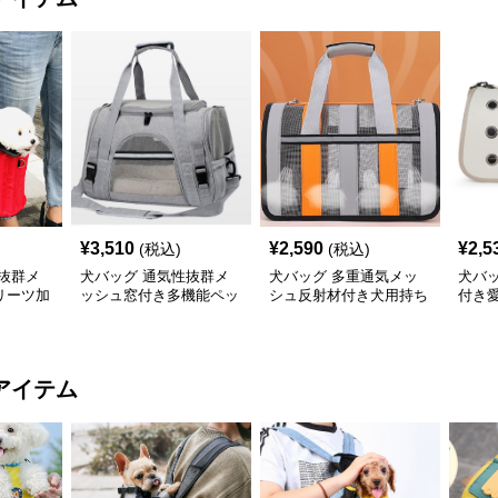
¥
3,510
¥
2,590
¥
2,5
(税込)
(税込)
抜群メ
犬バッグ 通気性抜群メ
犬バッグ 多重通気メッ
犬バ
リーツ加
ッシュ窓付き多機能ペッ
シュ反射材付き犬用持ち
付き
バッグ
ト運搬キャリーバッグ
運びキャリー
リー
アイテム