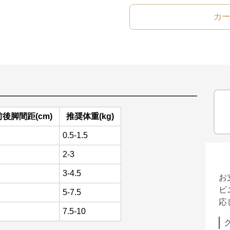
カー
前後脚間距(cm)
推奨体重(kg)
0.5-1.5
2-3
3-4.5
お
ビ
5-7.5
応
7.5-10