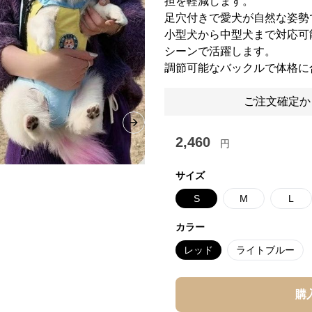
担を軽減します。
足穴付きで愛犬が自然な姿勢
小型犬から中型犬まで対応可
シーンで活躍します。
調節可能なバックルで体格に
ご注文確定か
Next slide
2,460
円
サイズ
S
M
L
カラー
レッド
ライトブルー
購