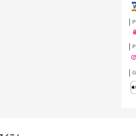
P
P
G