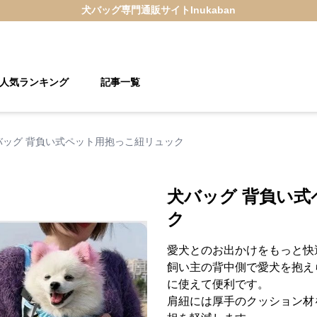
犬バッグ
専門通販サイト
Inukaban
人気ランキング
記事一覧
バッグ 背負い式ペット用抱っこ紐リュック
犬バッグ 背負い
ク
愛犬とのお出かけをもっと快
飼い主の背中側で愛犬を抱え
に使えて便利です。
肩紐には厚手のクッション材