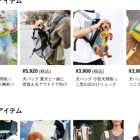
アイテム
¥
5,920
¥
3,900
¥
3,9
(税込)
(税込)
用抱っ
犬バッグ 愛犬と一緒に
犬バッグ 小型犬用抱っ
犬バ
き胸前バ
背負えるアウトドア向け
こ型お出かけリュック
ミニ
抱っこリュック
利バ
アイテム