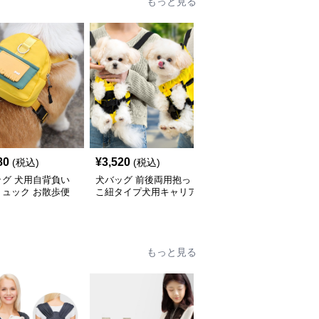
もっと見る
80
¥
3,520
¥
5,420
(税込)
(税込)
(税込)
ッグ 犬用自背負い
犬バッグ 前後両用抱っ
犬バッグ 小型犬用両側
リュック お散歩便
こ紐タイプ犬用キャリア
通気メッシュ抱っこリュ
ッグ
リュック
ック
もっと見る