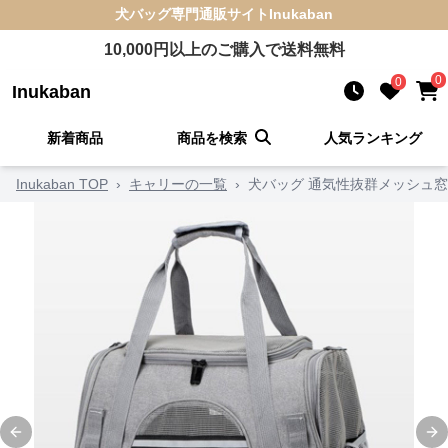
犬バッグ
専門通販サイト
Inukaban
10,000
円以上のご購入で送料無料
0
0
Inukaban
新着商品
商品を検索
人気ランキング
Inukaban TOP
›
キャリーの一覧
›
犬バッグ 通気性抜群メッシュ
Previous slide
Ne