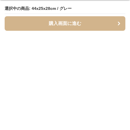
選択中の商品: 44x25x28cm / グレー
選択中の商品: 44x25x28cm / グレー
購入画面に進む
購入画面に進む
Inukaban
について
利用規約
プライバシー