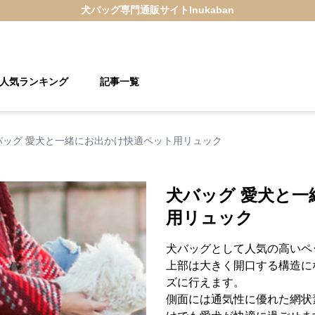
犬バッグ
専門通販サイト
Inukaban
人気ランキング
記事一覧
バッグ 愛犬と一緒にお出かけ快適ペット用リュック
犬バッグ 愛犬と
用リュック
犬バッグとして人気の高いペ
上部は大きく開口する構造に
ズに行えます。
側面には通気性に優れた網状