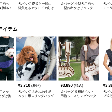
用抱っ
犬バッグ 愛犬と一緒に
犬バッグ 小型犬用抱っ
犬バ
き胸前バ
背負えるアウトドア向け
こ型お出かけリュック
ミニ
抱っこリュック
利バ
アイテム
¥
3,710
¥
3,890
¥
3,3
(税込)
(税込)
用メッ
犬バッグ ふわふわ牛柄
犬バッグ 多機能ペット
犬バ
めがけ抱
ペット用スリングバッグ
用抱っこスリングバッグ
プ式
リー