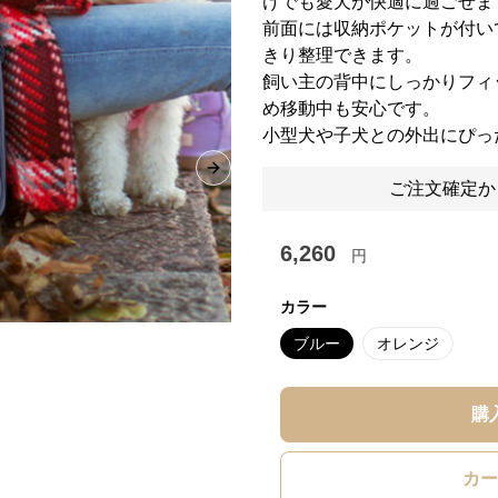
けでも愛犬が快適に過ごせま
前面には収納ポケットが付い
きり整理できます。
飼い主の背中にしっかりフィ
め移動中も安心です。
小型犬や子犬との外出にぴっ
Next slide
ご注文確定か
6,260
円
カラー
ブルー
オレンジ
購
カー