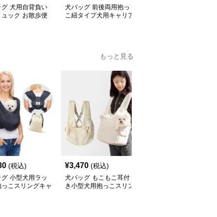
ッグ 犬用自背負い
犬バッグ 前後両用抱っ
犬バッグ 小型犬用両側
リュック お散歩便
こ紐タイプ犬用キャリア
通気メッシュ抱っこリュ
ッグ
リュック
ック
もっと見る
80
¥
3,470
¥
5,300
(税込)
(税込)
(税込)
ッグ 小型犬用ラッ
犬バッグ もこもこ耳付
犬バッグ ペットと一緒
抱っこスリングキャ
き小型犬用抱っこスリン
にお出かけ斜めがけスリ
グバッグ
ングバッグ