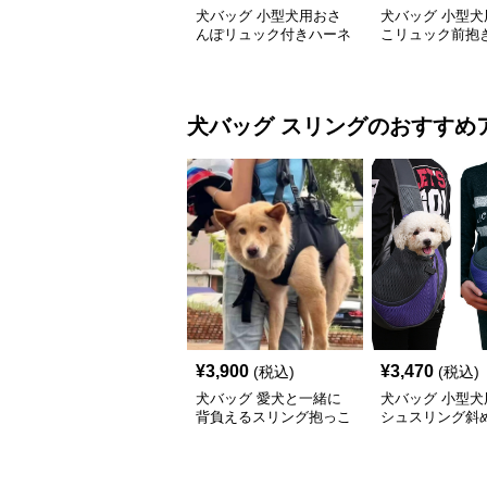
犬バッグ 小型犬用おさ
犬バッグ 小型犬
んぽリュック付きハーネ
こリュック前抱
スセット
ッグ
犬バッグ
スリング
のおすすめ
¥
3,900
¥
3,470
(税込)
(税込)
犬バッグ 愛犬と一緒に
犬バッグ 小型犬
背負えるスリング抱っこ
シュスリング斜
紐
っこバッグ