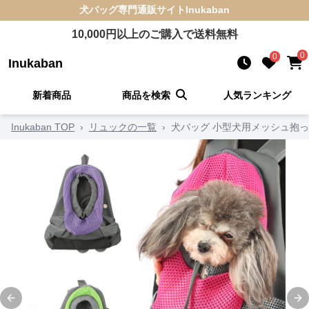
犬バッグ
専門通販サイト
Inukaban
10,000
円以上のご購入で送料無料
0
0
Inukaban
新着商品
商品を検索
人気ランキング
Inukaban TOP
›
リュックの一覧
›
犬バッグ 小型犬用メッシュ抱
Previous slide
Ne