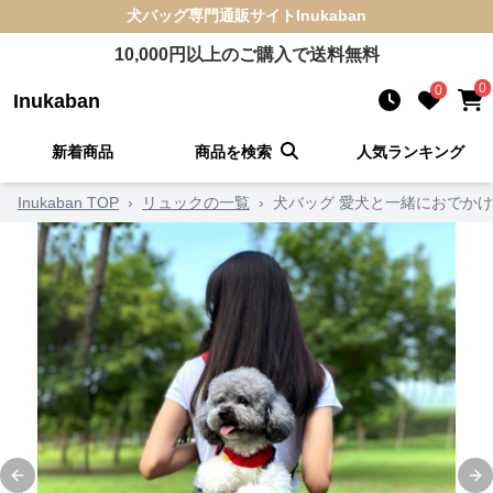
犬バッグ
専門通販サイト
Inukaban
10,000
円以上のご購入で送料無料
0
0
Inukaban
新着商品
商品を検索
人気ランキング
Inukaban TOP
›
リュックの一覧
›
犬バッグ 愛犬と一緒におでか
Previous slide
Ne