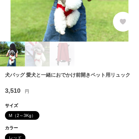
犬バッグ 愛犬と一緒におでかけ前開きペット用リュック
3,510
円
サイズ
M（2～3Kg）
カラー
レッド