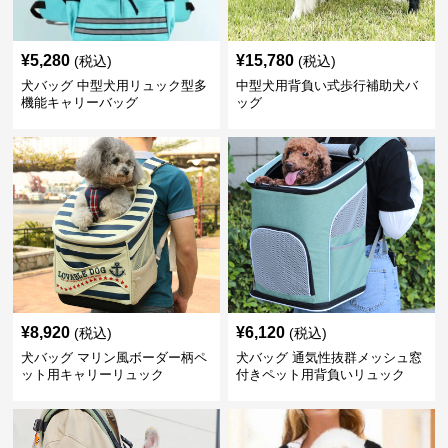
¥
5,280
¥
15,780
(税込)
(税込)
犬バッグ 中型犬用リュック型多
中型犬用背負い式歩行補助犬バ
機能キャリーバッグ
ッグ
¥
8,920
¥
6,120
(税込)
(税込)
犬バッグ マリン風ボーダー柄ペ
犬バッグ 通気性抜群メッシュ窓
ット用キャリーリュック
付きペット用背負いリュック