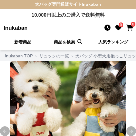
犬バッグ
専門通販サイト
Inukaban
10,000
円以上のご購入で送料無料
0
0
Inukaban
新着商品
商品を検索
人気ランキング
Inukaban TOP
›
リュックの一覧
›
犬バッグ 小型犬用抱っこリュ
Previous slide
Ne