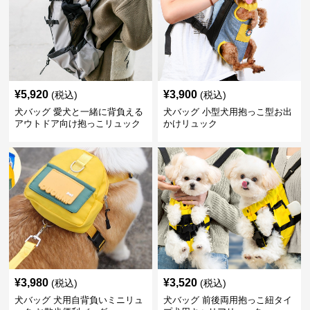
¥
5,920
¥
3,900
(税込)
(税込)
犬バッグ 愛犬と一緒に背負える
犬バッグ 小型犬用抱っこ型お出
アウトドア向け抱っこリュック
かけリュック
¥
3,980
¥
3,520
(税込)
(税込)
犬バッグ 犬用自背負いミニリュ
犬バッグ 前後両用抱っこ紐タイ