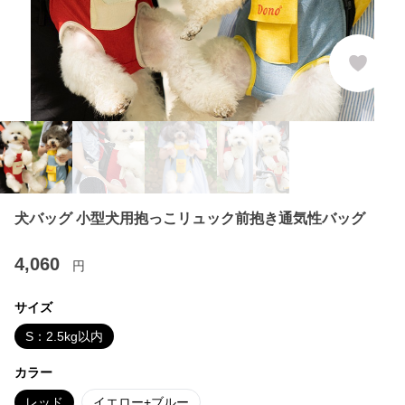
犬バッグ 小型犬用抱っこリュック前抱き通気性バッグ
4,060
円
サイズ
S：2.5kg以内
カラー
レッド
イエロー+ブルー