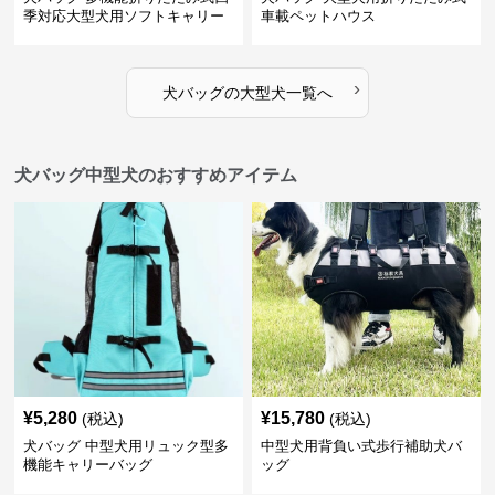
季対応大型犬用ソフトキャリー
車載ペットハウス
›
犬バッグ
の
大型犬
一覧へ
犬バッグ中型犬のおすすめアイテム
¥
5,280
¥
15,780
(税込)
(税込)
犬バッグ 中型犬用リュック型多
中型犬用背負い式歩行補助犬バ
機能キャリーバッグ
ッグ