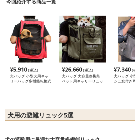
今回紹介する商品一覧
¥
5,910
¥
26,660
¥
7,340
(税込)
(税込)
(税込
犬バッグ 小型犬用キャ
犬バッグ 大容量多機能
犬バッグ 小型
リーバッグ多機能転換式
ペット用キャリーリュッ
シュ窓付き両肩
電車対応
ク
リーリュック
犬用の避難リュック5選
犬の避難用に最適な大容量多機能リュック