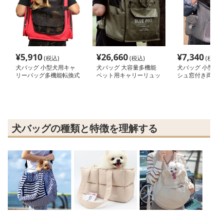
¥
5,910
¥
26,660
¥
7,340
(税込)
(税込)
(税込
犬バッグ 小型犬用キャ
犬バッグ 大容量多機能
犬バッグ 小型
リーバッグ多機能転換式
ペット用キャリーリュッ
シュ窓付き両肩
電車対応
ク
リーリュック
犬バッグの種類と特徴を理解する