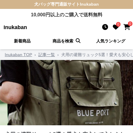
犬バッグ
専門通販サイト
Inukaban
10,000
円以上のご購入で送料無料
0
0
Inukaban
新着商品
商品を検索
人気ランキング
Inukaban TOP
›
記事一覧
›
犬用の避難リュック5選！愛犬も安心