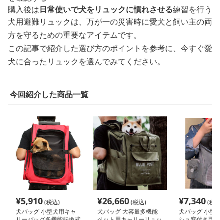
購入後は
日常使いで犬をリュックに慣れさせる
練習を行う
犬用避難リュックは、万が一の災害時に愛犬と飼い主の両
方を守るための重要なアイテムです。
この記事で紹介した選び方のポイントを参考に、今すぐ愛
犬に合ったリュックを選んでみてください。
今回紹介した商品一覧
¥
5,910
¥
26,660
¥
7,340
(税込)
(税込)
(税込
犬バッグ 小型犬用キャ
犬バッグ 大容量多機能
犬バッグ 小型
リーバッグ多機能転換式
ペット用キャリーリュッ
シュ窓付き両肩