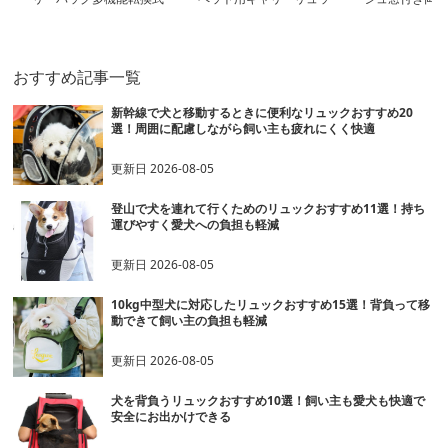
電車対応
ク
リーリュック
おすすめ記事一覧
新幹線で犬と移動するときに便利なリュックおすすめ20
選！周囲に配慮しながら飼い主も疲れにくく快適
更新日
2026-08-05
登山で犬を連れて行くためのリュックおすすめ11選！持ち
運びやすく愛犬への負担も軽減
更新日
2026-08-05
10kg中型犬に対応したリュックおすすめ15選！背負って移
動できて飼い主の負担も軽減
更新日
2026-08-05
犬を背負うリュックおすすめ10選！飼い主も愛犬も快適で
安全にお出かけできる