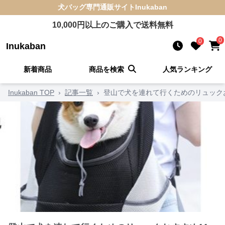
犬バッグ
専門通販サイト
Inukaban
10,000
円以上のご購入で送料無料
0
0
Inukaban
新着商品
商品を検索
人気ランキング
Inukaban TOP
›
記事一覧
›
登山で犬を連れて行くためのリュック