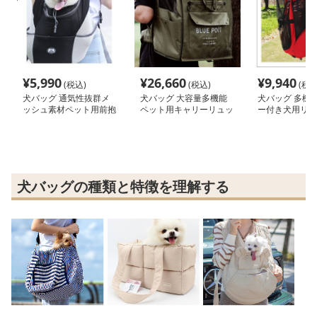
¥
5,990
¥
26,660
¥
9,940
(税込)
(税込)
(税込
犬バッグ 通気性抜群メ
犬バッグ 大容量多機能
犬バッグ 多機
ッシュ素材ペット用前抱
ペット用キャリーリュッ
ー付き犬用リュ
きリュック
ク
ク
犬バッグの種類と特徴を理解する