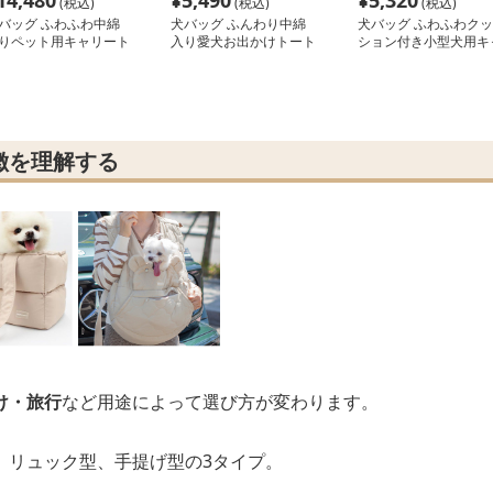
14,480
¥
5,490
¥
5,320
(税込)
(税込)
(税込)
バッグ ふわふわ中綿
犬バッグ ふんわり中綿
犬バッグ ふわふわクッ
りペット用キャリート
入り愛犬お出かけトート
ション付き小型犬用キ
トバッグ
バッグ
リートート
徴を理解する
け・旅行
など用途によって選び方が変わります。
、リュック型、手提げ型の3タイプ。