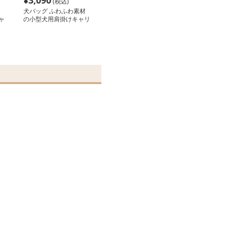
¥
3,090
(税込)
犬バッグ ふわふわ素材
ャ
の小型犬用肩掛けキャリ
ーバッグ