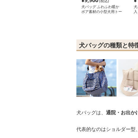
¥
9,900
¥
(税込)
犬バッグ ふわふわ暖か
犬
ボア素材の小型犬用トー
入
トバッグ
ー
犬バッグの種類と特
犬バッグは、
通院・お出か
代表的なのはショルダー型