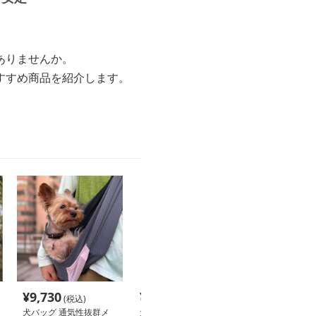
ありませんか。
すすめ商品を紹介します。
¥
9,730
¥
4,270
¥
6,920
(税込)
(税込)
(税込
犬バッグ 通気性抜群メ
犬バッグ 多機能ポケッ
犬バッグ 小型