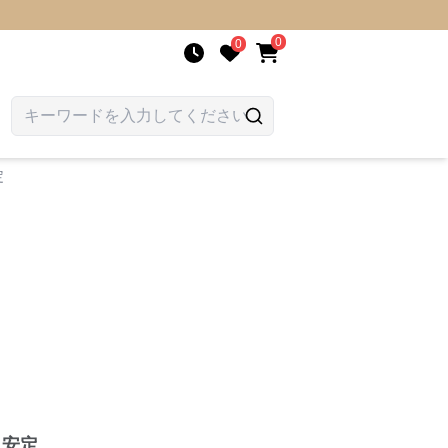
0
0
定
も安定