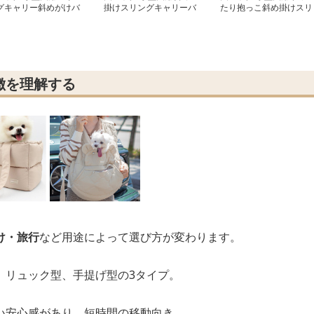
グキャリー斜めがけバ
掛けスリングキャリーバ
たり抱っこ斜め掛けスリ
グ
ッグ
ングバッグ
徴を理解する
け・旅行
など用途によって選び方が変わります。
、リュック型、手提げ型の3タイプ。
い安心感があり、短時間の移動向き。