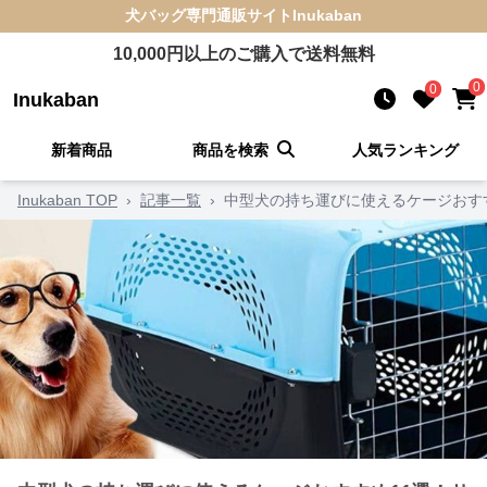
犬バッグ
専門通販サイト
Inukaban
10,000
円以上のご購入で送料無料
0
0
Inukaban
新着商品
商品を検索
人気ランキング
Inukaban TOP
›
記事一覧
›
中型犬の持ち運びに使えるケージおす