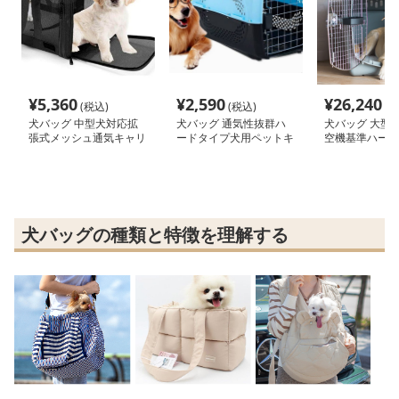
¥
5,360
¥
2,590
¥
26,240
(税込)
(税込)
(税
犬バッグ 中型犬対応拡
犬バッグ 通気性抜群ハ
犬バッグ 大型
張式メッシュ通気キャリ
ードタイプ犬用ペットキ
空機基準ハード
ーバッグ
ャリーボックス
ケース
犬バッグの種類と特徴を理解する