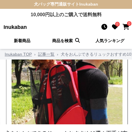
犬バッグ
専門通販サイト
Inukaban
10,000
円以上のご購入で送料無料
0
0
Inukaban
新着商品
商品を検索
人気ランキング
Inukaban TOP
›
記事一覧
›
犬をおんぶできるリュックおすすめ1