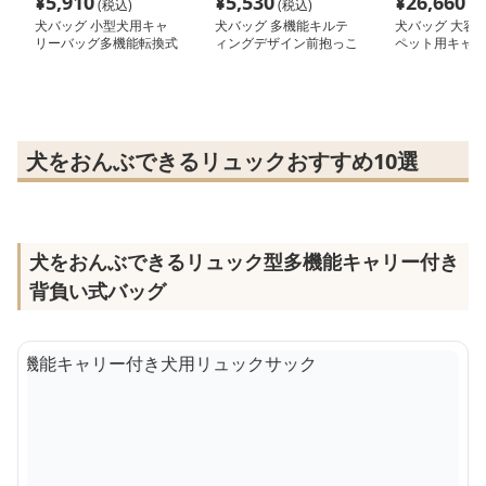
¥
5,910
¥
5,530
¥
26,660
(税込)
(税込)
(税
犬バッグ 小型犬用キャ
犬バッグ 多機能キルテ
犬バッグ 大容
リーバッグ多機能転換式
ィングデザイン前抱っこ
ペット用キャリ
電車対応
ペットキャリーリュック
ク
犬をおんぶできるリュックおすすめ10選
犬をおんぶできるリュック型多機能キャリー付き
背負い式バッグ