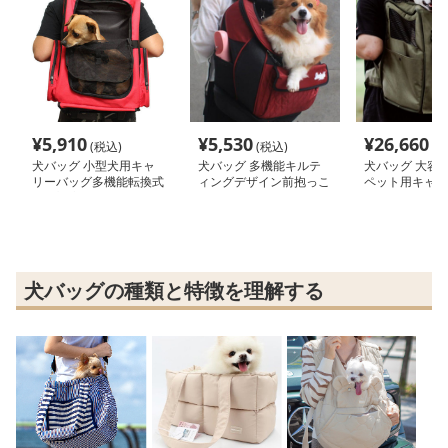
¥
5,910
¥
5,530
¥
26,660
(税込)
(税込)
(税
犬バッグ 小型犬用キャ
犬バッグ 多機能キルテ
犬バッグ 大容
リーバッグ多機能転換式
ィングデザイン前抱っこ
ペット用キャリ
電車対応
ペットキャリーリュック
ク
犬バッグの種類と特徴を理解する