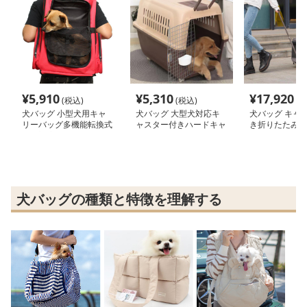
¥
5,910
¥
5,310
¥
17,920
(税込)
(税込)
(税
犬バッグ 小型犬用キャ
犬バッグ 大型犬対応キ
犬バッグ キャ
リーバッグ多機能転換式
ャスター付きハードキャ
き折りたたみ式
電車対応
リー
キャリーバッグ
犬バッグの種類と特徴を理解する