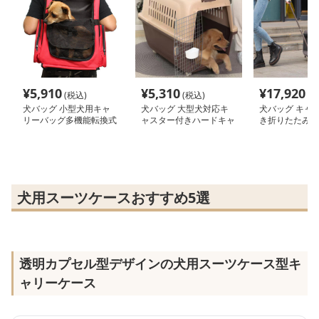
¥
5,910
¥
5,310
¥
17,920
(税込)
(税込)
(税
犬バッグ 小型犬用キャ
犬バッグ 大型犬対応キ
犬バッグ キャ
リーバッグ多機能転換式
ャスター付きハードキャ
き折りたたみ式
電車対応
リー
キャリーバッグ
犬用スーツケースおすすめ5選
透明カプセル型デザインの犬用スーツケース型キ
ャリーケース