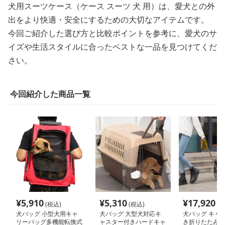
犬用スーツケース（ケース スーツ 犬 用）は、愛犬との外
出をより快適・安全にするための大切なアイテムです。
今回ご紹介した選び方と比較ポイントを参考に、愛犬のサ
イズや生活スタイルに合ったベストな一品を見つけてくだ
さい。
今回紹介した商品一覧
¥
5,910
¥
5,310
¥
17,920
(税込)
(税込)
(税
犬バッグ 小型犬用キャ
犬バッグ 大型犬対応キ
犬バッグ キャ
リーバッグ多機能転換式
ャスター付きハードキャ
き折りたたみ式