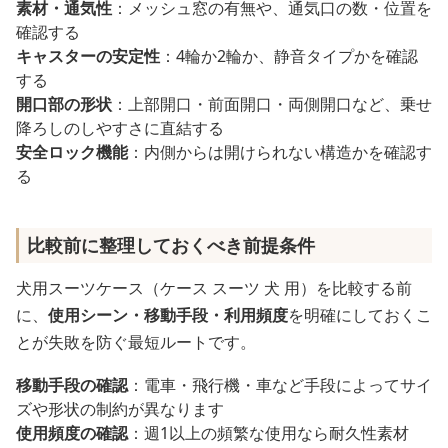
素材・通気性
：メッシュ窓の有無や、通気口の数・位置を
確認する
キャスターの安定性
：4輪か2輪か、静音タイプかを確認
する
開口部の形状
：上部開口・前面開口・両側開口など、乗せ
降ろしのしやすさに直結する
安全ロック機能
：内側からは開けられない構造かを確認す
る
比較前に整理しておくべき前提条件
犬用スーツケース（ケース スーツ 犬 用）を比較する前
に、
使用シーン・移動手段・利用頻度
を明確にしておくこ
とが失敗を防ぐ最短ルートです。
移動手段の確認
：電車・飛行機・車など手段によってサイ
ズや形状の制約が異なります
使用頻度の確認
：週1以上の頻繁な使用なら耐久性素材