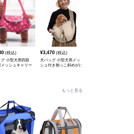
80
¥
3,470
¥
5,820
(税込)
(税込)
(税込)
ッグ 小型犬用四肢
犬バッグ 小型犬用メッ
犬バッグ キルティング
型メッシュキャリー
シュ付き抱っこ斜めがけ
加工小型犬用斜めがけキ
グ
スリングバッグ
ャリーバッグ
もっと見る