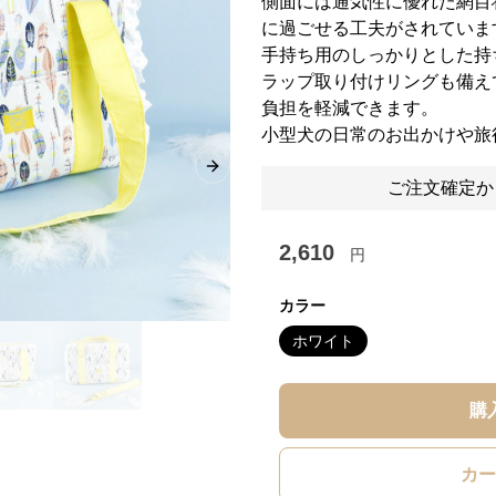
側面には通気性に優れた網目
に過ごせる工夫がされていま
手持ち用のしっかりとした持
ラップ取り付けリングも備え
負担を軽減できます。
小型犬の日常のお出かけや旅
Next slide
ご注文確定か
2,610
円
カラー
ホワイト
購
カー