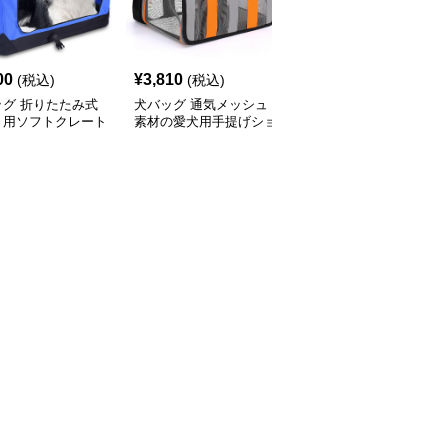
00
¥
3,810
¥
2,370
(税込)
(税込)
(税込)
ッグ 折りたたみ式
犬バッグ 通気メッシュ
犬バッグ 多機能ペット
ト用ソフトクレート
素材の愛犬用手提げショ
用おやつポーチ巾着型
リーバッグ
ルダーバッグ