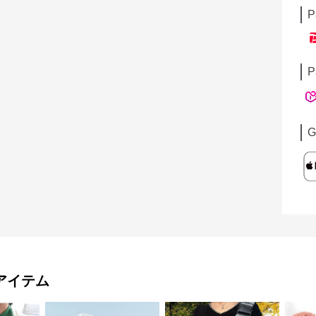
P
P
G
アイテム