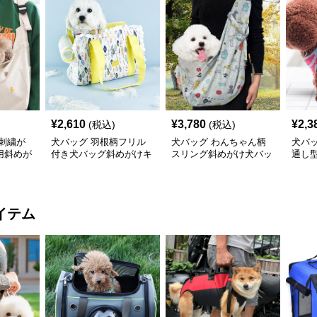
¥
2,610
¥
3,780
¥
2,3
(税込)
(税込)
刺繍が
犬バッグ 羽根柄フリル
犬バッグ わんちゃん柄
犬バ
用斜めが
付き犬バッグ斜めがけキ
スリング斜めがけ犬バッ
通し
ャリー
グ
バッ
イテム