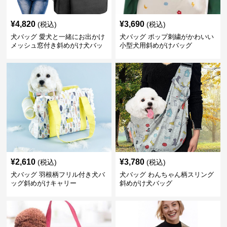
¥
4,820
¥
3,690
(税込)
(税込)
犬バッグ 愛犬と一緒にお出かけ
犬バッグ ポップ刺繍がかわいい
メッシュ窓付き斜めがけ犬バッ
小型犬用斜めがけバッグ
グ
¥
2,610
¥
3,780
(税込)
(税込)
犬バッグ 羽根柄フリル付き犬バ
犬バッグ わんちゃん柄スリング
ッグ斜めがけキャリー
斜めがけ犬バッグ