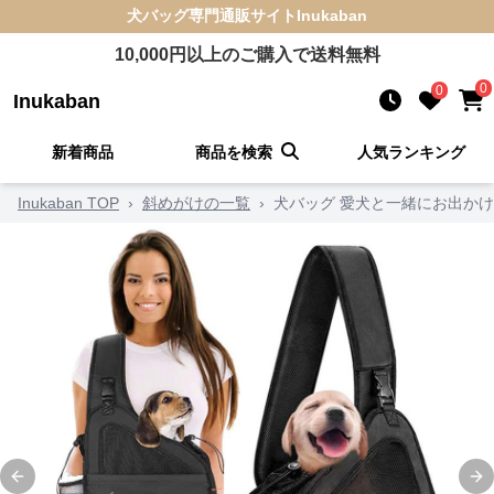
犬バッグ
専門通販サイト
Inukaban
10,000
円以上のご購入で送料無料
0
0
Inukaban
新着商品
商品を検索
人気ランキング
Inukaban TOP
›
斜めがけの一覧
›
犬バッグ 愛犬と一緒にお出か
Previous slide
Ne