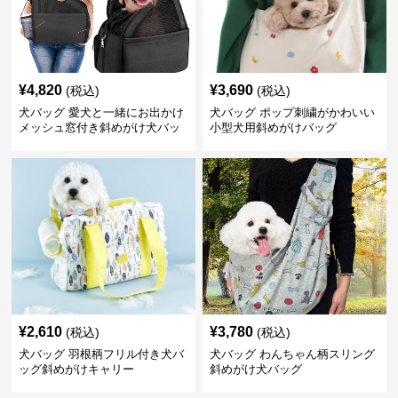
¥
4,820
¥
3,690
(税込)
(税込)
犬バッグ 愛犬と一緒にお出かけ
犬バッグ ポップ刺繍がかわいい
メッシュ窓付き斜めがけ犬バッ
小型犬用斜めがけバッグ
グ
¥
2,610
¥
3,780
(税込)
(税込)
犬バッグ 羽根柄フリル付き犬バ
犬バッグ わんちゃん柄スリング
ッグ斜めがけキャリー
斜めがけ犬バッグ