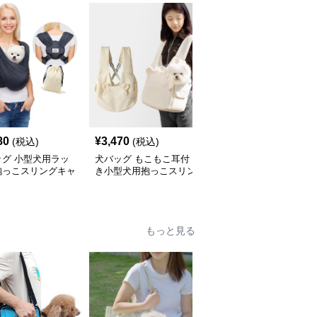
80
¥
3,470
¥
5,300
(税込)
(税込)
(税込)
ッグ 小型犬用ラッ
犬バッグ もこもこ耳付
犬バッグ ペットと一緒
抱っこスリングキャ
き小型犬用抱っこスリン
にお出かけ斜めがけスリ
グバッグ
ングバッグ
もっと見る