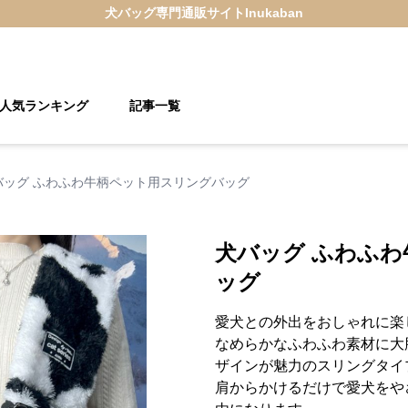
犬バッグ
専門通販サイト
Inukaban
人気ランキング
記事一覧
バッグ ふわふわ牛柄ペット用スリングバッグ
犬バッグ ふわふ
ッグ
愛犬との外出をおしゃれに楽
なめらかなふわふわ素材に大
ザインが魅力のスリングタイ
肩からかけるだけで愛犬をや