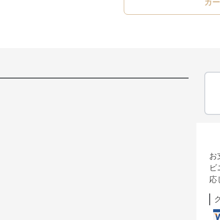
カー
お
ビ
応