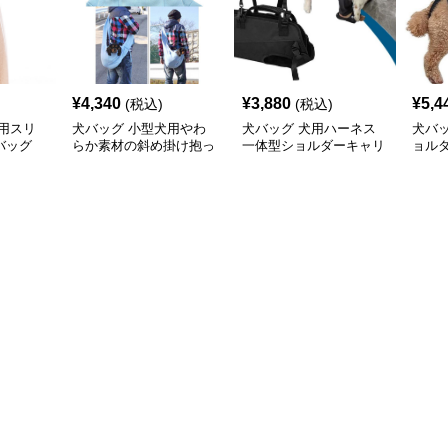
¥
4,340
¥
3,880
¥
5,4
(税込)
(税込)
用スリ
犬バッグ 小型犬用やわ
犬バッグ 犬用ハーネス
犬バ
バッグ
らか素材の斜め掛け抱っ
一体型ショルダーキャリ
ョル
こショルダー
ーバッグ
対応