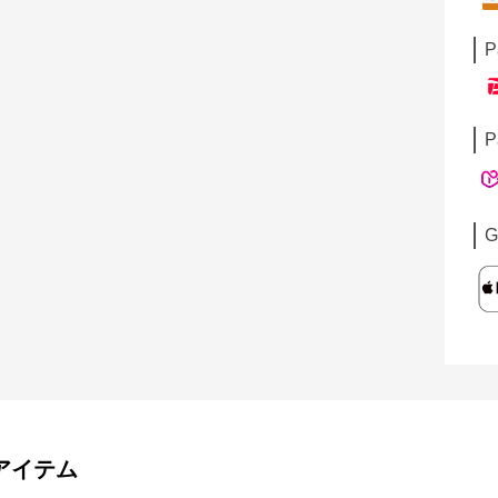
P
P
G
アイテム