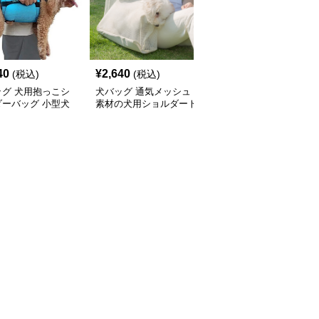
40
¥
2,640
¥
5,440
(税込)
(税込)
(税込)
ッグ 犬用抱っこシ
犬バッグ 通気メッシュ
犬バッグ 小型犬用やわ
ダーバッグ 小型犬
素材の犬用ショルダート
らか素材のショルダート
キャリー
ートバッグ
ートバッグ