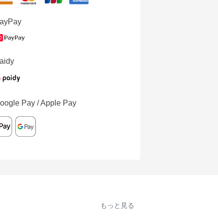
ayPay
aidy
oogle Pay / Apple Pay
もっと見る