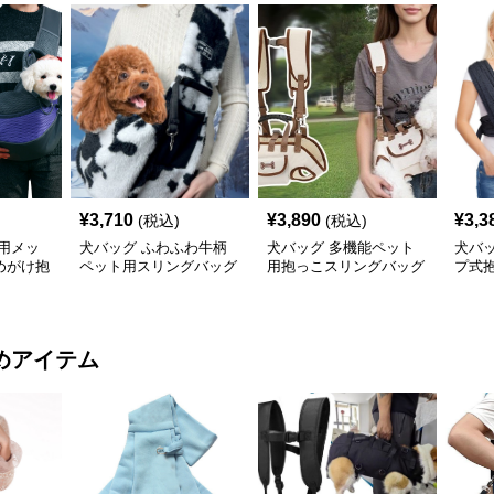
¥
3,710
¥
3,890
¥
3,3
(税込)
(税込)
用メッ
犬バッグ ふわふわ牛柄
犬バッグ 多機能ペット
犬バ
めがけ抱
ペット用スリングバッグ
用抱っこスリングバッグ
プ式
リー
めアイテム