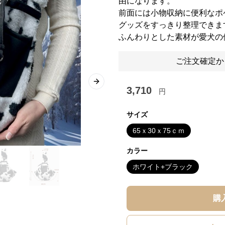
由になります。
前面には小物収納に便利なポ
グッズをすっきり整理できま
ふんわりとした素材が愛犬の
ご注文確定か
Next slide
3,710
円
サイズ
65ｘ30ｘ75ｃｍ
カラー
ホワイト+ブラック
購