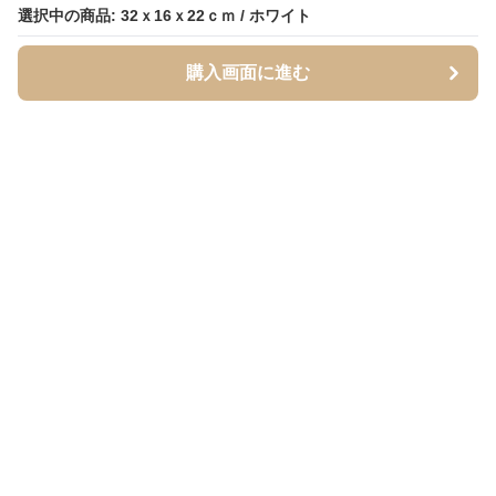
選択中の商品: 32ｘ16ｘ22ｃｍ / ホワイト
選択中の商品: 32ｘ16ｘ22ｃｍ / ホワイト
購入画面に進む
購入画面に進む
Inukaban
について
利用規約
プライバシー