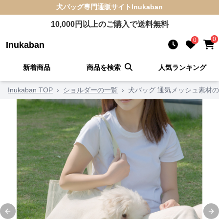
犬バッグ
専門通販サイト
Inukaban
10,000
円以上のご購入で送料無料
0
0
Inukaban
新着商品
商品を検索
人気ランキング
Inukaban TOP
›
ショルダーの一覧
›
犬バッグ 通気メッシュ素材
Previous slide
Ne