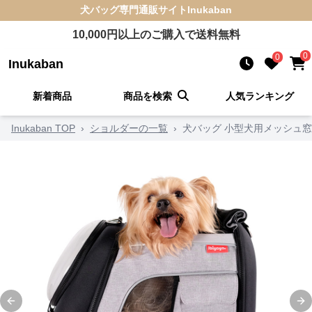
犬バッグ
専門通販サイト
Inukaban
10,000
円以上のご購入で送料無料
0
0
Inukaban
新着商品
商品を検索
人気ランキング
Inukaban TOP
›
ショルダーの一覧
›
犬バッグ 小型犬用メッシュ
Previous slide
Ne