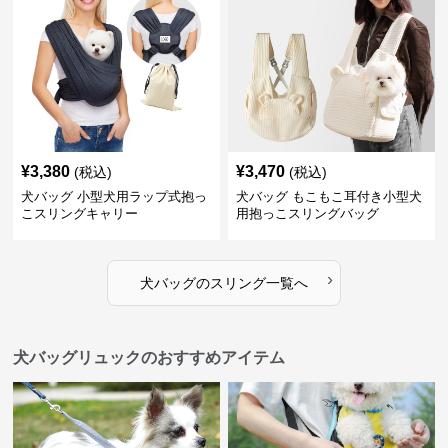
¥
3,380
¥
3,470
(税込)
(税込)
犬バッグ 小型犬用ラップ式抱っ
犬バッグ もこもこ耳付き小型犬
こスリングキャリー
用抱っこスリングバッグ
›
犬バッグ
の
スリング
一覧へ
犬バッグリュックのおすすめアイテム