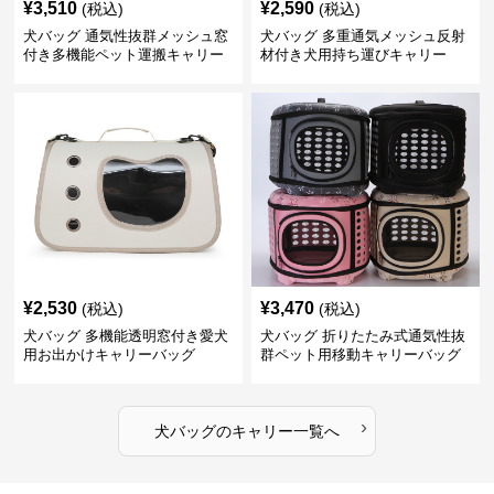
¥
3,510
¥
2,590
(税込)
(税込)
犬バッグ 通気性抜群メッシュ窓
犬バッグ 多重通気メッシュ反射
付き多機能ペット運搬キャリー
材付き犬用持ち運びキャリー
バッグ
¥
2,530
¥
3,470
(税込)
(税込)
犬バッグ 多機能透明窓付き愛犬
犬バッグ 折りたたみ式通気性抜
用お出かけキャリーバッグ
群ペット用移動キャリーバッグ
›
犬バッグ
の
キャリー
一覧へ