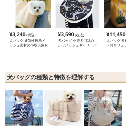
¥
3,240
¥
3,590
¥
11,450
(税込)
(税込)
(税
犬バッグ 通気性抜群メ
犬バッグ 小型犬用斜め
犬バッグ 多機
ッシュ素材の小型犬用お
がけメッシュキャリーバ
ト付きリュック
出かけトートバッグ
ッグ
ャリーバッグ
犬バッグの種類と特徴を理解する