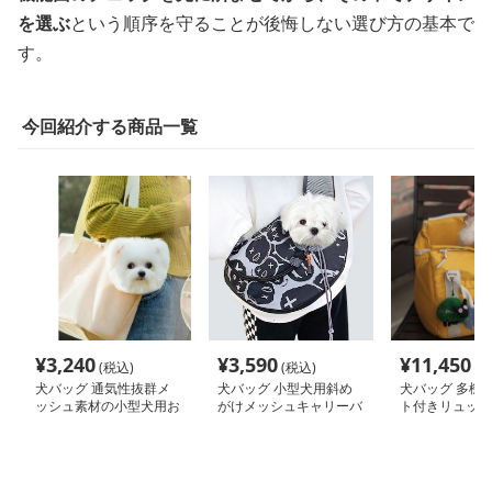
を選ぶ
という順序を守ることが後悔しない選び方の基本で
す。
今回紹介する商品一覧
¥
3,240
¥
3,590
¥
11,450
(税込)
(税込)
(税
犬バッグ 通気性抜群メ
犬バッグ 小型犬用斜め
犬バッグ 多機
ッシュ素材の小型犬用お
がけメッシュキャリーバ
ト付きリュック
出かけトートバッグ
ッグ
ャリーバッグ