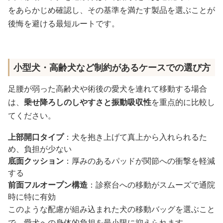
をあらかじめ確認し、その基準を満たす製品を選ぶことが
後悔を避ける最短ルートです。
小型犬・高齢犬など制約があるケースでの選び方
足腰が弱った高齢犬や術後の愛犬を連れて移動する場合
は、
乗せ降ろしのしやすさと振動吸収性
を重点的に比較し
てください。
上部開口タイプ
：犬を抱き上げて真上から入れられるた
め、負担が少ない
底面クッション
：厚みのあるパッドが関節への衝撃を軽減
する
前面フルオープン構造
：診察台への移動がスムーズで通院
時に特に有効
このような配慮が組み込まれた犬の移動バッグを選ぶこと
で、愛犬への身体的負担を最小限に抑えられます。