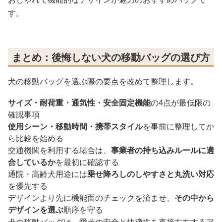
す。
まとめ：後悔しない犬の移動バッグの選び方
犬の移動バッグを選ぶ際の要点を改めて整理します。
サイズ・耐荷重・通気性・安全固定機能
の4点が最低限の
確認事項
使用シーン・移動時間・携帯スタイル
を事前に整理してか
ら比較を始める
交通機関を利用する場合は、
事業者の持ち込みルールに適
合しているか
を最初に確認する
通院・高齢犬用途には
乗せ降ろしのしやすさと丸洗い対応
を優先する
デザインより先に機能面のチェックを済ませ、
その中から
デザインを選ぶ
順序を守る