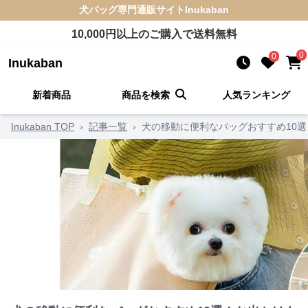
犬バッグ
専門通販サイト
Inukaban
10,000
円以上のご購入で送料無料
0
0
Inukaban
新着商品
商品を検索
人気ランキング
Inukaban TOP
›
記事一覧
›
犬の移動に便利なバッグおすすめ10