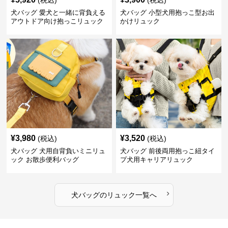
(税込)
(税込)
犬バッグ 愛犬と一緒に背負える
犬バッグ 小型犬用抱っこ型お出
アウトドア向け抱っこリュック
かけリュック
¥
3,980
¥
3,520
(税込)
(税込)
犬バッグ 犬用自背負いミニリュ
犬バッグ 前後両用抱っこ紐タイ
ック お散歩便利バッグ
プ犬用キャリアリュック
›
犬バッグ
の
リュック
一覧へ