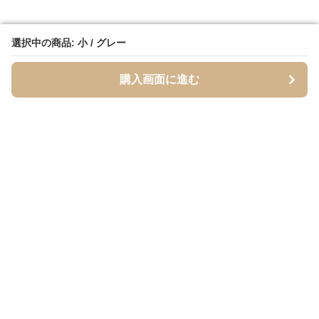
選択中の商品: 小 / グレー
選択中の商品: 小 / グレー
購入画面に進む
購入画面に進む
Inukaban
について
利用規約