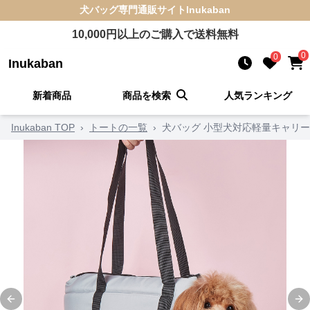
犬バッグ
専門通販サイト
Inukaban
10,000
円以上のご購入で送料無料
0
0
Inukaban
新着商品
商品を検索
人気ランキング
Inukaban TOP
›
トートの一覧
›
犬バッグ 小型犬対応軽量キャリ
Previous slide
Ne