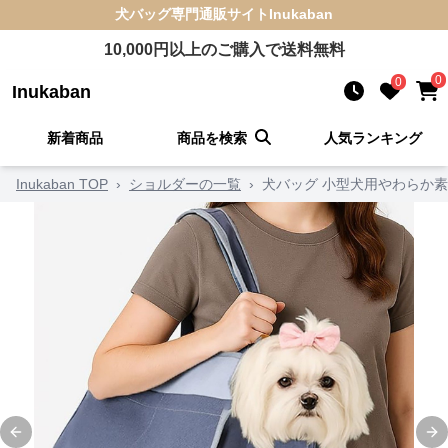
犬バッグ
専門通販サイト
Inukaban
10,000
円以上のご購入で送料無料
0
0
Inukaban
新着商品
商品を検索
人気ランキング
Inukaban TOP
›
ショルダーの一覧
›
犬バッグ 小型犬用やわらか
Previous slide
Ne