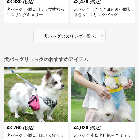
¥
3,380
¥
3,470
(税込)
(税込)
犬バッグ 小型犬用ラップ式抱っ
犬バッグ もこもこ耳付き小型犬
こスリングキャリー
用抱っこスリングバッグ
›
犬バッグ
の
スリング
一覧へ
犬バッグリュックのおすすめアイテム
¥
3,760
¥
4,020
(税込)
(税込)
犬バッグ 小型犬用おさんぽリュ
犬バッグ 小型犬用抱っこリュッ