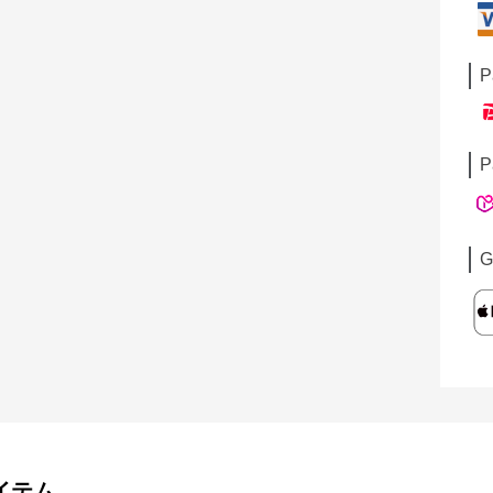
P
P
G
イテム