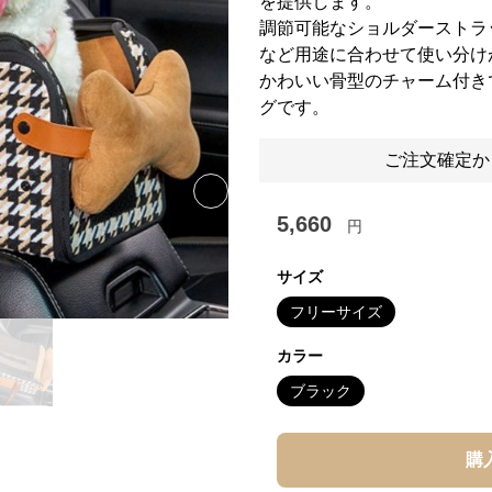
を提供します。
調節可能なショルダーストラ
など用途に合わせて使い分け
かわいい骨型のチャーム付き
グです。
ご注文確定か
Next slide
5,660
円
サイズ
フリーサイズ
カラー
ブラック
購