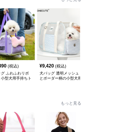
390
¥
9,420
¥
3,010
(税込)
(税込)
(税込)
ッグ ふわふわリボ
犬バッグ 透明メッシュ
犬バッグ 小型犬用メッ
き小型犬用手持ちト
とボーダー柄の小型犬用
シュ窓付き通気性抜群ト
バッグ
トートバッグ
ートバッグ
もっと見る