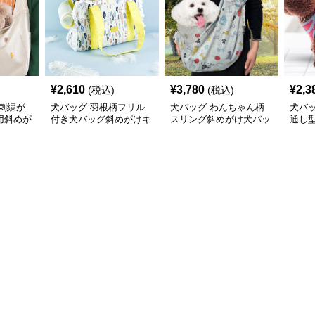
¥
2,610
¥
3,780
¥
2,3
(税込)
(税込)
刺繍が
犬バッグ 羽根柄フリル
犬バッグ わんちゃん柄
犬バ
用斜めが
付き犬バッグ斜めがけキ
スリング斜めがけ犬バッ
通し
ャリー
グ
バッ