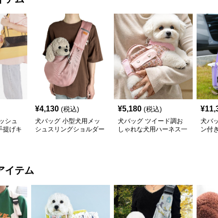
¥
4,130
¥
5,180
¥
11,
(税込)
(税込)
ッシュ
犬バッグ 小型犬用メッ
犬バッグ ツイード調お
犬バ
手提げキ
シュスリングショルダー
しゃれな犬用ハーネス一
ン付
バッグ
体型バッグ
ート
アイテム