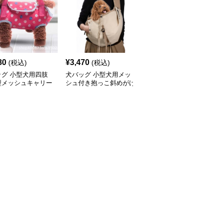
80
¥
3,470
¥
5,820
(税込)
(税込)
(税込)
ッグ 小型犬用四肢
犬バッグ 小型犬用メッ
犬バッグ キルティング
型メッシュキャリー
シュ付き抱っこ斜めがけ
加工小型犬用斜めがけキ
グ
スリングバッグ
ャリーバッグ