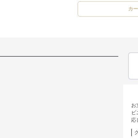
カー
お
ビ
応