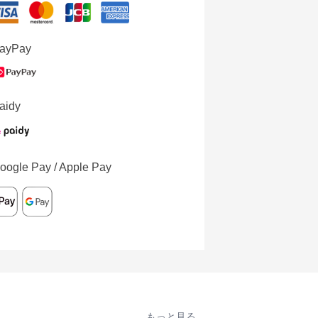
ayPay
aidy
oogle Pay / Apple Pay
もっと見る